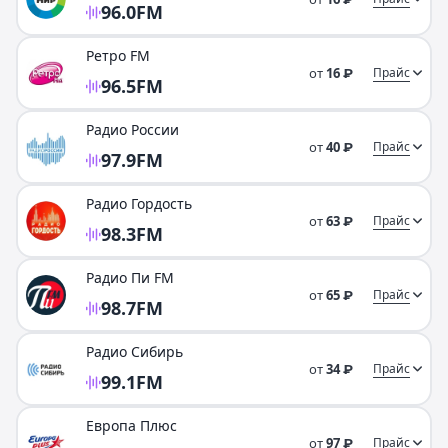
96.0
FM
Ретро FM
от
16
Прайс
₽
96.5
FM
Радио России
от
40
Прайс
₽
97.9
FM
Радио Гордость
от
63
Прайс
₽
98.3
FM
Радио Пи FM
от
65
Прайс
₽
98.7
FM
Радио Сибирь
от
34
Прайс
₽
99.1
FM
Европа Плюс
от
97
Прайс
₽