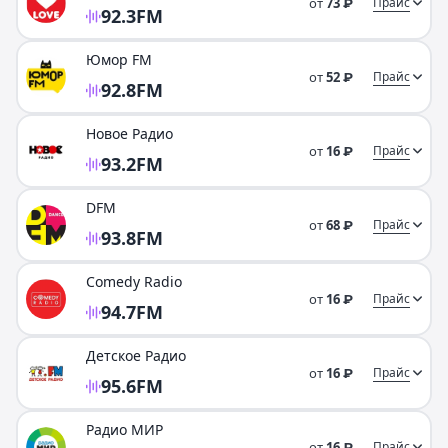
от
73
Прайс
₽
92.3
FM
Юмор FM
от
52
Прайс
₽
92.8
FM
Новое Радио
от
16
Прайс
₽
93.2
FM
DFM
от
68
Прайс
₽
93.8
FM
Comedy Radio
от
16
Прайс
₽
94.7
FM
Детское Радио
от
16
Прайс
₽
95.6
FM
Радио МИР
от
16
Прайс
₽