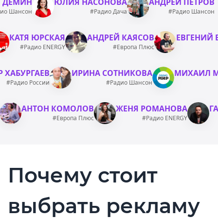
М ДЁМИН
ЮЛИЯ НАСОНОВА
АНДРЕЙ ПЕТРОВ
ио Шансон
#Радио Дача
#Радио Шансон
КАТЯ ЮРСКАЯ
АНДРЕЙ КАЯСОВ
ЕВГЕНИЙ
#Радио ENERGY
#Европа Плюс
 ХАБУРГАЕВ
ИРИНА СОТНИКОВА
МИХАИЛ 
#Радио России
#Радио Шансон
АНТОН КОМОЛОВ
ЖЕНЯ РОМАНОВА
Г
#Европа Плюс
#Радио ENERGY
Почему стоит
выбрать рекламу