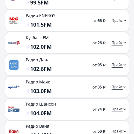
99.5
FM
Радио ENERGY
от
66
Прайс
₽
101.5
FM
Кузбасс FM
от
26
Прайс
₽
102.0
FM
Радио Дача
от
95
Прайс
₽
102.6
FM
Радио Маяк
от
35
Прайс
₽
103.0
FM
Радио Шансон
от
74
Прайс
₽
104.0
FM
Радио Ваня
от
50
Прайс
₽