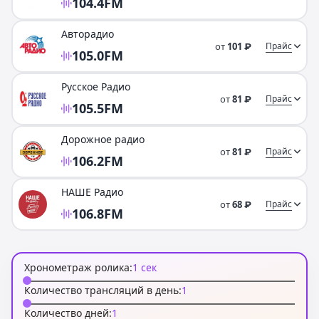
104.4
FM
Авторадио
от
101
Прайс
₽
105.0
FM
Русское Радио
от
81
Прайс
₽
105.5
FM
Дорожное радио
от
81
Прайс
₽
106.2
FM
НАШЕ Радио
от
68
Прайс
₽
106.8
FM
Хронометраж ролика:
1
сек
Количество трансляций в день:
1
Количество дней:
1