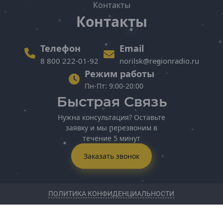
Буденновск
Контакты
Георгиевск
Контакты
Ессентуки
Железноводск
Зеленокумск
Телефон
Email
Изобильный
8 800 222-01-92
norilsk@regionradio.ru
Ипатово
Режим работы
Кисловодск
Пн-Пт: 9:00-20:00
Лермонтов
Минеральные Воды
Быстрая Связь
Михайловск
Нужна консультация? Оставьте
Невинномысск
заявку и мы перезвоним в
Нефтекумск
течение 5 минут
Новоалександровск
Новопавловск
Заказать звонок
Пятигорск
Светлоград
Ставрополь
ПОЛИТИКА КОНФИДЕНЦИАЛЬНОСТИ
Тамбовская область
Жердевка
2018 - 2026 © Регион радио
Мичуринск