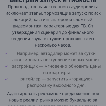
Быстрый запуск и гибкость
Уфа
Производство качественного аудиоролика
Учалы
исключает этапы, тормозящие запуск: поиск
Янаул
локаций, кастинг актеров и сложный
Республика Беларусь
видеомонтаж, характерные для ТВ. От
Брест
утверждения сценария до финального
Витебск
сведения звука в студии проходит всего
Гомель
Гродно
несколько часов.
Минск
Например, автодилер может за сутки
Могилев
Солигорск
анонсировать поступление новых машин
застройщик — мгновенно обновить цены
Республика Бурятия
на квартиры
Улан-Удэ
ритейлер — запустить «горящую»
Республика Дагестан
распродажу выходного дня.
Буйнакск
Адаптировать рекламное предложение под
Дербент
Избербаш
новые реалии рынка можно буквально за
Каспийск