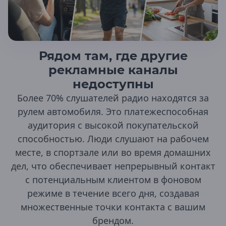
Приморский край
Арсеньев
Артем
Владивосток
Рядом там, где другие
Дальнереченск
рекламные каналы
Лесозаводск
Находка
недоступны
Партизанск
Более 70% слушателей радио находятся за
Спасск-Дальний
Уссурийск
рулем автомобиля. Это платежеспособная
Фокино
аудитория с высокой покупательской
способностью. Люди слушают на рабочем
Псковская область
месте, в спортзале или во время домашних
Великие Луки
дел, что обеспечивает непрерывный контакт
Невель
с потенциальным клиентом в фоновом
Псков
режиме в течение всего дня, создавая
Республика Адыгея
множественные точки контакта с вашим
Адыгейск
брендом.