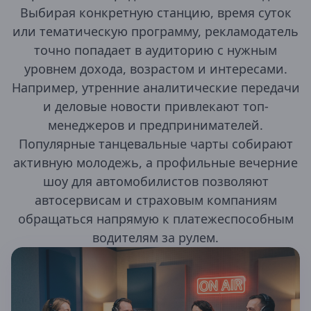
Выбирая конкретную станцию, время суток
Республика Крым
или тематическую программу, рекламодатель
Алушта
точно попадает в аудиторию с нужным
Джанкой
Евпатория
уровнем дохода, возрастом и интересами.
Керчь
Например, утренние аналитические передачи
Севастополь
и деловые новости привлекают топ-
Симферополь
Судак
менеджеров и предпринимателей.
Феодосия
Популярные танцевальные чарты собирают
Ялта
активную молодежь, а профильные вечерние
Республика Марий Эл
шоу для автомобилистов позволяют
Волжск
автосервисам и страховым компаниям
Йошкар-Ола
обращаться напрямую к платежеспособным
Козьмодемьянск
водителям за рулем.
Республика Мордовия
Саранск
Республика Саха (Якутия)