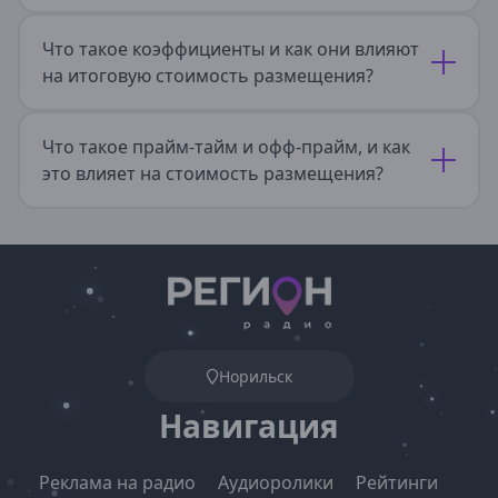
Ревда
Реж
Что такое коэффициенты и как они влияют
Североуральск
на итоговую стоимость размещения?
Серов
Сухой Лог
Сысерть
Что такое прайм-тайм и офф-прайм, и как
Тавда
это влияет на стоимость размещения?
Талица
Туринск
Смоленская область
Велиж
Вязьма
Гагарин
Рославль
Сафоново
Норильск
Смоленск
Ярцево
Навигация
Ставропольский край
Реклама на радио
Аудиоролики
Рейтинги
Благодарный