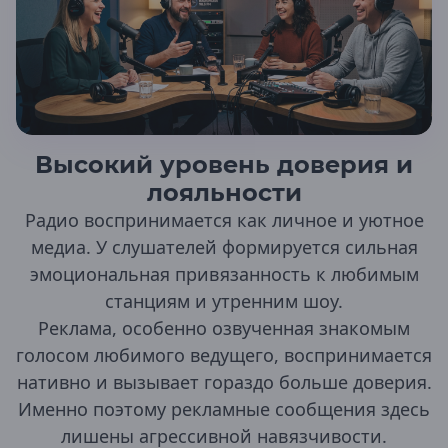
Нерюнгри
Якутск
Республика Северная Осетия —
Алания
Владикавказ
Республика Татарстан
Высокий уровень доверия и
Агрыз
лояльности
Альметьевск
Бавлы
Радио воспринимается как личное и уютное
Бугульма
медиа. У слушателей формируется сильная
Елабуга
эмоциональная привязанность к любимым
Казань
станциям и утренним шоу.
Менделеевск
Набережные Челны
Реклама, особенно озвученная знакомым
Нижнекамск
голосом любимого ведущего, воспринимается
Нурлат
нативно и вызывает гораздо больше доверия.
Чистополь
Именно поэтому рекламные сообщения здесь
Республика Тыва
лишены агрессивной навязчивости.
Кызыл