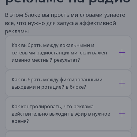
Ростовская область
Азов
В этом блоке вы простыми словами узнаете
Аксай
все, что нужно для запуска эффективной
Батайск
Волгодонск
рекламы
Гуково
Донецк
Как выбрать между локальными и
Зверево
сетевыми радиостанциями, если важен
Зерноград
именно местный результат?
Каменск-Шахтинский
Миллерово
Новочеркасск
Как выбрать между фиксированными
Новошахтинск
выходами и ротацией в блоке?
Ростов-на-Дону
Таганрог
Шахты
Как контролировать, что реклама
Рязанская область
действительно выходит в эфир в нужное
Рязань
время?
Спасск-Рязанский
Самарская область