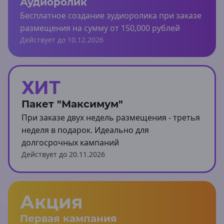
Аудиоролик
Курганская область
Бесплатное создание зудиоролика при заказе
Курган
размещения на сумму от 150,000 рублей
Шадринск
Действует до 10.12.2026
Курская область
Курск
ХИТ
Ленинградская область
Волхов
Пакет "Максимум"
Выборг
При заказе двух недель размещения - третья
Кингисепп
неделя в подарок. Идеально для
Кириши
Луга
долгосрочных кампаний
Петергоф
Действует до 20.11.2026
Санкт-Петербург
Тосно
Липецкая область
Акция
Елец
Липецк
Первая кампания