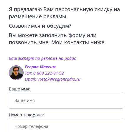
Консультация по
Получить медиаплан на
кампаний
кам
Нижегородская область
Я предлагаю Вам персональную скидку на
размещению рекламы на
Ваше имя:
размещение со скидкой в
Арзамас
8 800 222-01-92
8 800 222
размещение рекламы.
Выкса
радио
Москве
Созвонимся и обсудим?
Лукоянов
Добавление
Лысково
Вы можете заполнить форму или
Номер телефона:
Ваше имя:
Нижний Новгород
радиостанции
позвонить мне. Мои контакты ниже.
Павлово
Саров
Семенов
Ваш эксперт по рекламе на радио
Мы запускаем
Сергач
Список городов:
Егоров Максим
Номер телефона:
Урень
Тел:
8 800 222-01-92
Шахунья
Email:
vostok@regionradio.ru
новую рекламу на
Добавить
Новгородская область
Ваше имя:
Согласие на обработку
персональных
Боровичи
Согласие на обработку
персональных данных
радио каждый
Согласие на обработку
персональных
Валдай
данных
Великий Новгород
данных
Заказать
Номер телефона:
Новосибирская область
день
Отправить
Отправить
Бердск