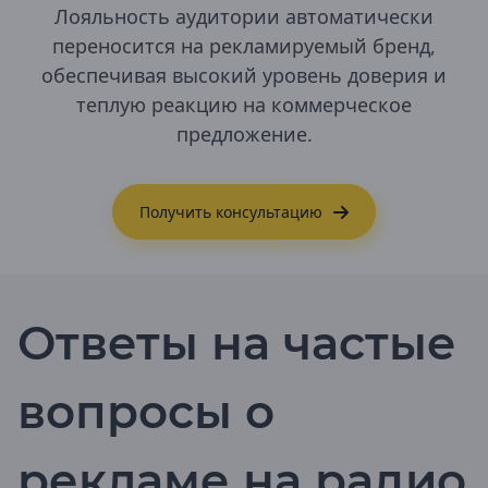
Лояльность аудитории автоматически
Республика Удмуртия
переносится на рекламируемый бренд,
Воткинск
обеспечивая высокий уровень доверия и
Глазов
теплую реакцию на коммерческое
Ижевск
предложение.
Камбарка
Можга
Сарапул
Получить консультацию
Республика Хакасия
Абаза
Абакан
Саяногорск
Ответы на частые
Республика Чувашия
Алатырь
Канаш
вопросы о
Цивильск
Чебоксары
Шумерля
рекламе на радио