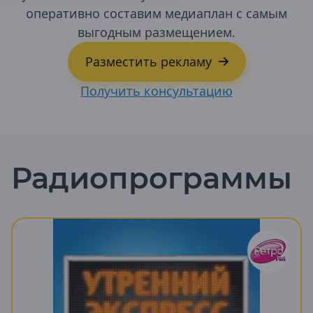
оперативно составим медиаплан с самым
выгодным размещением.
Разместить рекламу
Алтайский край
Получить консультацию
Барнаул
Белокуриха
Бийск
Рубцовск
Радиопрограммы
Амурская область
Белогорск
Благовещенск
Зея
Райчихинск
Свободный
Сковородино
Тында
Архангельская область