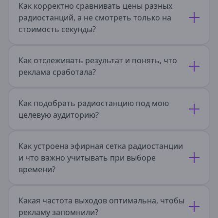
Как корректно сравнивать цены разных
Отрадный
радиостанций, а не смотреть только на
Самара
стоимость секунды?
Сызрань
Тольятти
Как отслеживать результат и понять, что
Саратовская область
реклама сработала?
Балаково
Балашов
Саратов
Как подобрать радиостанцию под мою
Сахалинская область
целевую аудиторию?
Южно-Сахалинск
Как устроена эфирная сетка радиостанции
Свердловская область
и что важно учитывать при выборе
времени?
Алапаевск
Артемовский
Асбест
Березовский
Какая частота выходов оптимальна, чтобы
Богданович
рекламу запомнили?