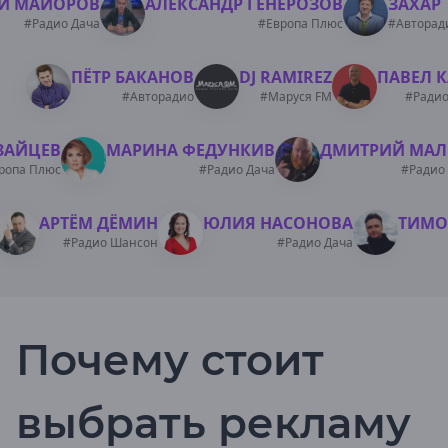
Й МАЙОРОВ
АЛЕКСАНДР ГЕНЕРОЗОВ
ЗАХАР
Дятьково
#Радио Дача
#Европа Плюс
#Авторад
Жуковка
Клинцы
ПЁТР БАКАНОВ
DJ RAMIREZ
ПАВЕЛ К
Новозыбков
#Авторадио
#Маруся FM
#Радио
Почеп
Трубчевск
Унеча
ЗАЙЦЕВ
МАРИНА ФЕДУНКИВ
ДМИТРИЙ МА
ропа Плюс
#Радио Дача
#Радио
Владимирская область
Александров
АРТЁМ ДЁМИН
ЮЛИЯ НАСОНОВА
ТИМО
Владимир
#Радио Шансон
#Радио Дача
Вязники
Гороховец
Гусь-Хрустальный
Киржач
Ковров
Почему стоит
Кольчугино
Муром
Покров
выбрать рекламу
Волгоградская область