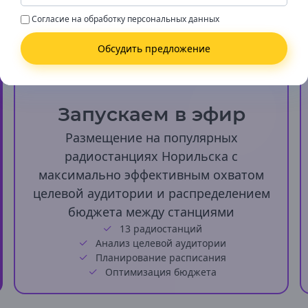
Новосибирск
Согласие на обработку
персональных данных
Омская область
📻
Калачинск
Обсудить предложение
Омск
Тюкалинск
Оренбургская область
Запускаем в эфир
Бугуруслан
Бузулук
Размещение на популярных
Гай
радиостанциях Норильска с
Кувандык
максимально эффективным охватом
Медногорск
Новотроицк
целевой аудитории и распределением
Оренбург
бюджета между станциями
Орск
13 радиостанций
Соль-Илецк
Анализ целевой аудитории
Сорочинск
Планирование расписания
Ясный
Оптимизация бюджета
Орловская область
Ливны