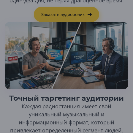
один-два дня, не теряя драгоценное время.
Кизилюрт
Кизляр
Заказать аудиоролик
Махачкала
Хасавюрт
Республика Ингушетия
Магас
Республика Калмыкия
Элиста
Республика Карелия
Петрозаводск
Республика Коми
Точный таргетинг аудитории
Воркута
Инта
Каждая радиостанция имеет свой
Печора
уникальный музыкальный и
Сыктывкар
информационный формат, который
Усинск
Ухта
привлекает определенный сегмент людей.