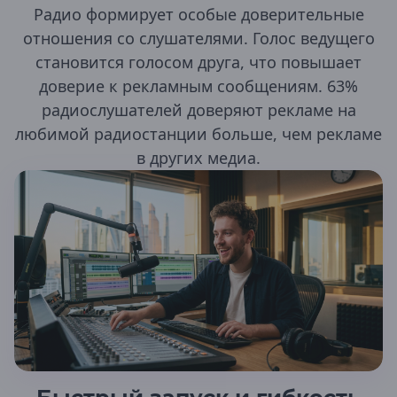
Майкоп
Радио формирует особые доверительные
Республика Алтай
отношения со слушателями. Голос ведущего
становится голосом друга, что повышает
Горно-Алтайск
доверие к рекламным сообщениям. 63%
Республика Башкортостан
радиослушателей доверяют рекламе на
Агидель
любимой радиостанции больше, чем рекламе
Баймак
Белебей
в других медиа.
Белорецк
Бирск
Давлеканово
Дюртюли
Ишимбай
Кумертау
Мелеуз
Нефтекамск
Октябрьский
Салават
Сибай
Стерлитамак
Туймазы