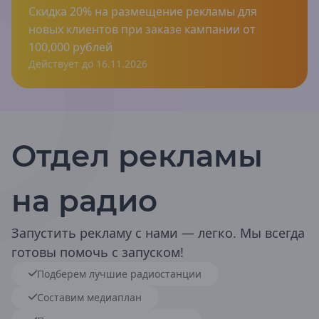
ЛНР
Скидка 20% на размещение рекламы для
новых клиентов при заказе кампании от
Краснодон
100,000 рублей
Лисичанск
Луганск
Действует до 16.11.2026
Ровеньки
Свердловск
Магаданская область
Магадан
Отдел рекламы
Московская область
Волоколамск
на радио
Воскресенск
Дубна
Егорьевск
Запустить рекламу с нами — легко. Мы всегда
Зарайск
готовы помочь с запуском!
Кашира
Клин
Подберем лучшие радиостанции
Коломна
Составим медиаплан
Луховицы
Можайск