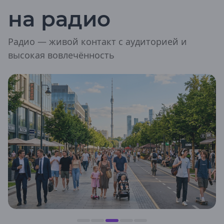
Волгоград
на радио
Камышин
Михайловка
Урюпинск
Радио — живой контакт с аудиторией и
Вологодская область
высокая вовлечённость
Великий Устюг
Вологда
Никольск
Череповец
Воронежская область
Бобров
Богучар
Борисоглебск
Воронеж
Калач
Лиски
Острогожск
Павловск
Россошь