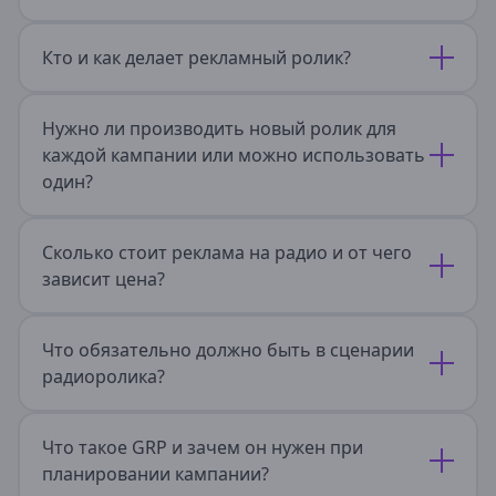
Верхняя Салда
Волчанск
Дегтярск
Кто и как делает рекламный ролик?
Екатеринбург
Ивдель
Ирбит
Нужно ли производить новый ролик для
Каменск-Уральский
каждой кампании или можно использовать
Камышлов
один?
Карпинск
Качканар
Кировград
Сколько стоит реклама на радио и от чего
Краснотурьинск
зависит цена?
Красноуфимск
Лесной
Невьянск
Что обязательно должно быть в сценарии
Нижние Серги
Нижний Тагил
радиоролика?
Нижняя Салда
Нижняя Тура
Новоуральск
Что такое GRP и зачем он нужен при
Первоуральск
планировании кампании?
Полевской