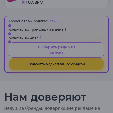
107.8
FM
Галич
Кострома
Шарья
Хронометраж ролика:
1
сек
Количество трансляций в день:
1
Краснодарский край
Количество дней:
1
Абинск
Анапа
Выберите радио из
Апшеронск
списка
Армавир
Белореченск
Получить медиаплан со скидкой
Геленджик
Горячий Ключ
Гулькевичи
Ейск
Кореновск
Краснодар
Нам доверяют
Кропоткин
Крымск
Курганинск
Ведущие бренды, доверяющие рекламе на
Лабинск