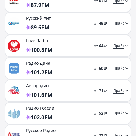
от
62
Прайс
₽
87.9
FM
Русский Хит
от
49
Прайс
₽
89.6
FM
Love Radio
от
64
Прайс
₽
100.8
FM
Радио Дача
от
60
Прайс
₽
101.2
FM
Авторадио
от
71
Прайс
₽
101.6
FM
Радио России
от
52
Прайс
₽
102.0
FM
Русское Радио
от
72
Прайс
₽