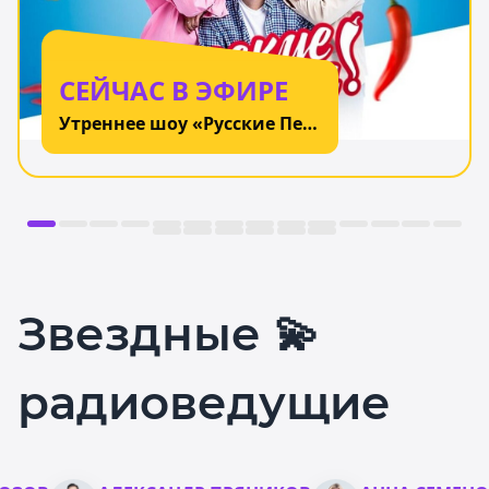
СЕЙЧАС В ЭФИРЕ
Утреннее шоу «Русские Перцы»
Звездные 💫
радиоведущие