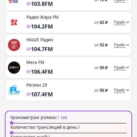
103.8
FM
Радио Жара FM
от
62
Прайс
₽
104.2
FM
НАШЕ Радио
от
52
Прайс
₽
104.7
FM
Мега FM
от
50
Прайс
₽
106.4
FM
Регион 29
от
56
Прайс
₽
107.4
FM
Хронометраж ролика:
1
сек
Количество трансляций в день:
1
Количество дней:
1