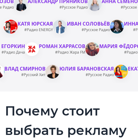
ОЗОВ
АЛЕКСАНДР ПРЯНИКОВ
АННА СЕМЕН
е Радио
#Русское Радио
#Русское
КАТЯ ЮРСКАЯ
ИВАН СОЛОВЬЁВ
ИННА
#Радио ENERGY
#Русское Радио
#Р
 ЕГОРКИН
РОМАН ХАРРАСОВ
МАРИЯ ФЁДОР
#Радио Дача
#Радио Жара FM
#Радио
ВЛАД СМИРНОВ
ЮЛИЯ БАРАНОВСКАЯ
ЕКА
#Русский Хит
#Русское Радио
Почему стоит
выбрать рекламу